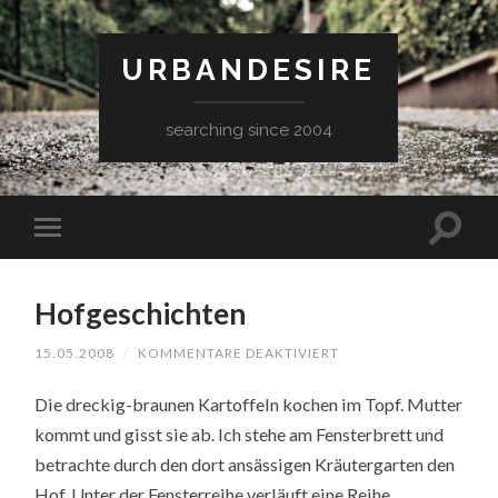
URBANDESIRE
searching since 2004
Hofgeschichten
FÜR
15.05.2008
/
KOMMENTARE DEAKTIVIERT
HOFGESCHICHTEN
Die dreckig-braunen Kartoffeln kochen im Topf. Mutter
kommt und gisst sie ab. Ich stehe am Fensterbrett und
betrachte durch den dort ansässigen Kräutergarten den
Hof. Unter der Fensterreihe verläuft eine Reihe