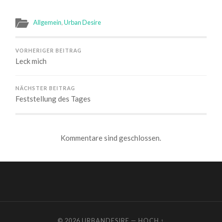
Allgemein
,
Urban Desire
VORHERIGER BEITRAG
Leck mich
NÄCHSTER BEITRAG
Feststellung des Tages
Kommentare sind geschlossen.
© 2026
URBANDESIRE
—
HOCH ↑