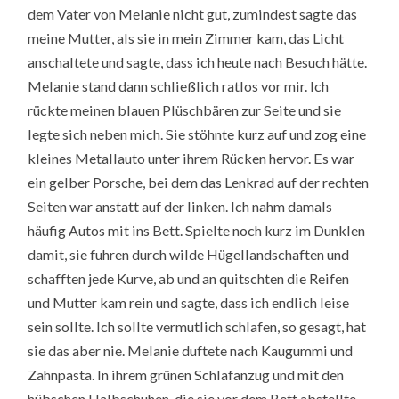
dem Vater von Melanie nicht gut, zumindest sagte das
meine Mutter, als sie in mein Zimmer kam, das Licht
anschaltete und sagte, dass ich heute nach Besuch hätte.
Melanie stand dann schließlich ratlos vor mir. Ich
rückte meinen blauen Plüschbären zur Seite und sie
legte sich neben mich. Sie stöhnte kurz auf und zog eine
kleines Metallauto unter ihrem Rücken hervor. Es war
ein gelber Porsche, bei dem das Lenkrad auf der rechten
Seiten war anstatt auf der linken. Ich nahm damals
häufig Autos mit ins Bett. Spielte noch kurz im Dunklen
damit, sie fuhren durch wilde Hügellandschaften und
schafften jede Kurve, ab und an quitschten die Reifen
und Mutter kam rein und sagte, dass ich endlich leise
sein sollte. Ich sollte vermutlich schlafen, so gesagt, hat
sie das aber nie. Melanie duftete nach Kaugummi und
Zahnpasta. In ihrem grünen Schlafanzug und mit den
hübschen Halbschuhen, die sie vor dem Bett abstellte,