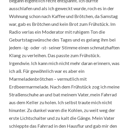
begann eigentlich recht entspannt. Ich durfte
ausschlafen und als ich geweckt wurde, roch es in der
Wohnung schon nach Kaffee und Brötchen, da Samstag
war, gab es Brötchen und kein Brot zum Frühstück. Im
Radio verlas ein Moderator mit ruhigem Ton die
Geburtstagswünsche des Tages und es gelang ihm bei
jedem -ig- oder -st- seiner Stimme einen schmatzhaften
Klang zu verleihen. Das passte zum Frühstück.
Irgendwie. Ich kann mich nicht mehr daran erinnern, was
ich aß. Für gewöhnlich war es aber ein
Marmeladenbrötchen – vermutlich mit
Erdbeermarmelade. Nach dem Frühstück zog ich meine
Straßenschuhe an und bat meinem Vater, mein Fahrrad
aus dem Keller zu holen. Ich selbst traute mich nicht
hinunter. Zu dunkel waren die Kohlen, zu weit weg der
erste Lichtschalter und zu kalt die Gänge. Mein Vater
schleppte das Fahrrad in den Hausflur und gab mir den