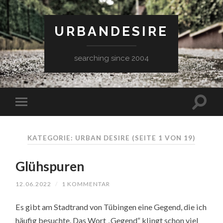
URBANDESIRE
searching since 2004
KATEGORIE: URBAN DESIRE
(SEITE 1 VON 19)
Glühspuren
12.06.2022
/
1 KOMMENTAR
Es gibt am Stadtrand von Tübingen eine Gegend, die ich
häufig besuchte. Das Wort „Gegend“ klingt schon viel