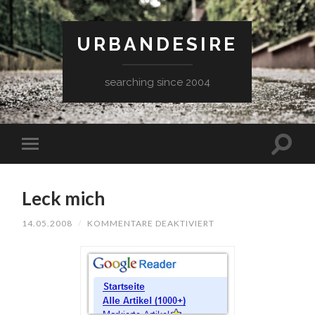
URBANDESIRE
searching since 2004
Leck mich
FÜR
14.05.2008
/
KOMMENTARE DEAKTIVIERT
LECK
MICH