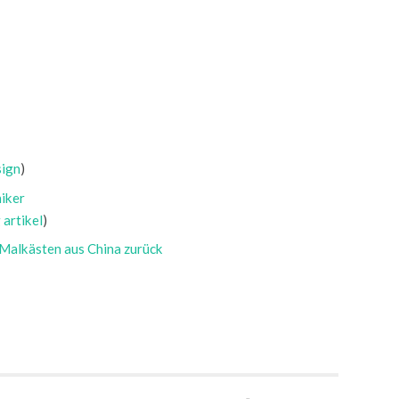
ign
)
iker
g
artikel
)
 Malkästen aus China zurück