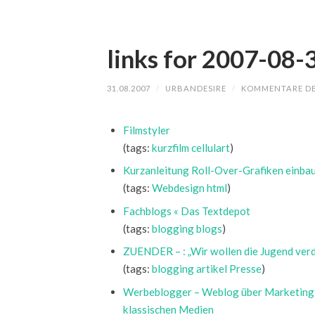
links for 2007-08-
31.08.2007
/
URBANDESIRE
/
KOMMENTARE DE
Filmstyler
(tags:
kurzfilm
cellulart
)
Kurzanleitung Roll-Over-Grafiken einba
(tags:
Webdesign
html
)
Fachblogs « Das Textdepot
(tags:
blogging
blogs
)
ZUENDER – : „Wir wollen die Jugend ver
(tags:
blogging
artikel
Presse
)
Werbeblogger – Weblog über Marketing, 
klassischen Medien