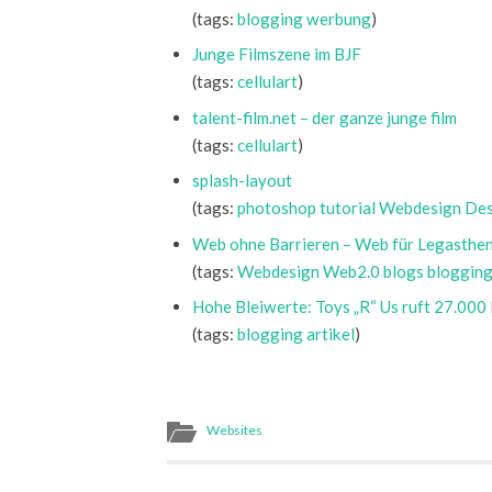
(tags:
blogging
werbung
)
Junge Filmszene im BJF
(tags:
cellulart
)
talent-film.net – der ganze junge film
(tags:
cellulart
)
splash-layout
(tags:
photoshop
tutorial
Webdesign
Des
Web ohne Barrieren – Web für Legasthen
(tags:
Webdesign
Web2.0
blogs
bloggin
Hohe Bleiwerte: Toys „R“ Us ruft 27.000
(tags:
blogging
artikel
)
Websites