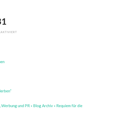
31
FÜR
AKTIVIERT
LINKS
FOR
2007-
08-
31
uen
derben“
Werbung und PR » Blog Archiv » Requiem für die