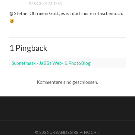
07.06.2007 AT 17:03
@ Stefan: Ohh mein Gott, es ist doch nur ein Taschentuch.
1 Pingback
Subnetmask - JaBBs Web- & PhotoBlog
Kommentare sind geschlossen.
© 2026
URBANDESIRE
—
HOCH ↑