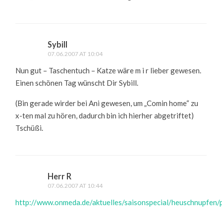
Sybill
07.06.2007 AT 10:04
Nun gut – Taschentuch – Katze wäre m i r lieber gewesen.
Einen schönen Tag wünscht Dir Sybill.
(Bin gerade wirder bei Ani gewesen, um „Comin home“ zu
x-ten mal zu hören, dadurch bin ich hierher abgetriftet)
Tschüßi.
Herr R
07.06.2007 AT 10:44
http://www.onmeda.de/aktuelles/saisonspecial/heuschnupfen/p