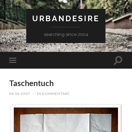
URBANDESIRE
searching since 2004
Taschentuch
06.06.2007
/
10 KOMMENTARE