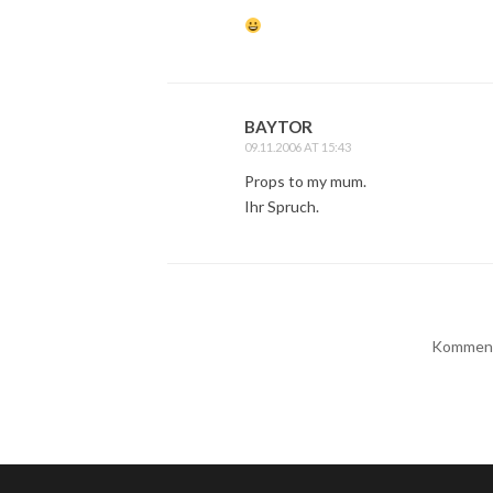
BAYTOR
09.11.2006 AT 15:43
Props to my mum.
Ihr Spruch.
Kommenta