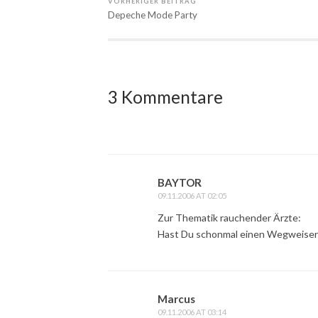
VORHERIGER BEITRAG
Depeche Mode Party
3 Kommentare
BAYTOR
09.11.2006 AT 02:05
Zur Thematik rauchender Ärzte:
Hast Du schonmal einen Wegweiser 
Marcus
09.11.2006 AT 03:14