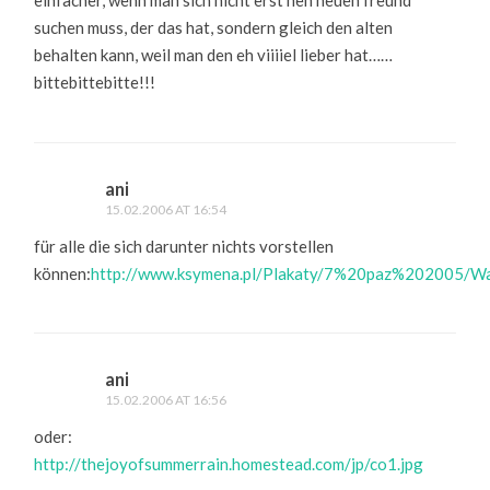
einfacher, wenn man sich nicht erst nen neuen freund
suchen muss, der das hat, sondern gleich den alten
behalten kann, weil man den eh viiiiel lieber hat……
bittebittebitte!!!
ani
15.02.2006 AT 16:54
für alle die sich darunter nichts vorstellen
können:
http://www.ksymena.pl/Plakaty/7%20paz%202005/W
ani
15.02.2006 AT 16:56
oder:
http://thejoyofsummerrain.homestead.com/jp/co1.jpg