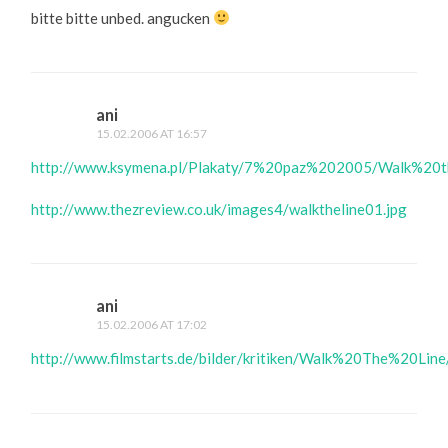
bitte bitte unbed. angucken
ani
15.02.2006 AT 16:57
http://www.ksymena.pl/Plakaty/7%20paz%202005/Walk%20t
http://www.thezreview.co.uk/images4/walktheline01.jpg
ani
15.02.2006 AT 17:02
http://www.filmstarts.de/bilder/kritiken/Walk%20The%20Line