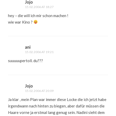
Jojo
15.02.2006 AT 18:27
hey – die will ich mir schon machen !
wie war Kino ?
ani
15.02.2006 AT 19:21
suuuuupertoll. du???
Jojo
15.02.2006 AT 20:09
Ja klar , mein Plan war immer diese Locke die ich jetzt habe
irgendwann nach hinten zu biegen, aber dafür müssen die
Haare vorne ja erstmal lang genug sein. Nadini sieht dem