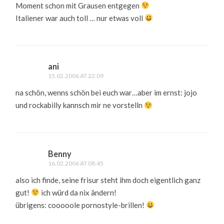
Moment schon mit Grausen entgegen
Italiener war auch toll … nur etwas voll
ani
15.02.2006 AT 22:09
na schön, wenns schön bei euch war…aber im ernst: jojo
und rockabilly kannsch mir ne vorstelln
Benny
16.02.2006 AT 08:45
also ich finde, seine frisur steht ihm doch eigentlich ganz
gut!
ich würd da nix ändern!
übrigens: cooooole pornostyle-brillen!