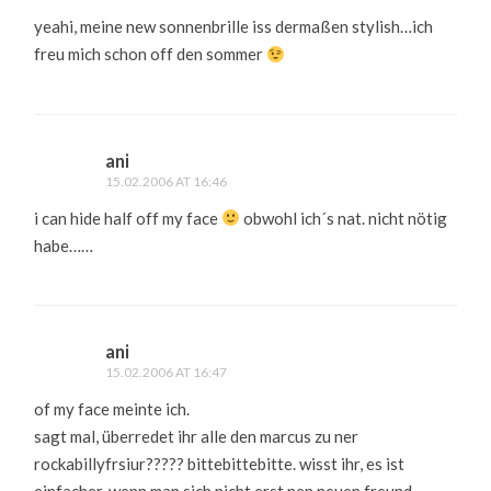
yeahi, meine new sonnenbrille iss dermaßen stylish…ich
freu mich schon off den sommer
ani
15.02.2006 AT 16:46
i can hide half off my face
obwohl ich´s nat. nicht nötig
habe……
ani
15.02.2006 AT 16:47
of my face meinte ich.
sagt mal, überredet ihr alle den marcus zu ner
rockabillyfrsiur????? bittebittebitte. wisst ihr, es ist