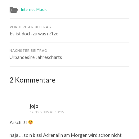
Internet
,
Musik
VORHERIGER BEITRAG
Es ist doch zu was n?tze
NÄCHSTER BEITRAG
Urbandesire Jahrescharts
2 Kommentare
jojo
16.12.2005 AT 13:19
Arsch !!!
naja … so n bissl Adrenalin am Morgen wird schon nicht