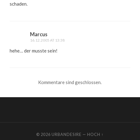
schaden.
Marcus
16.12.2005 AT 13:38
hehe… der musste sein!
Kommentare sind geschlossen.
© 2026
URBANDESIRE
—
HOCH ↑