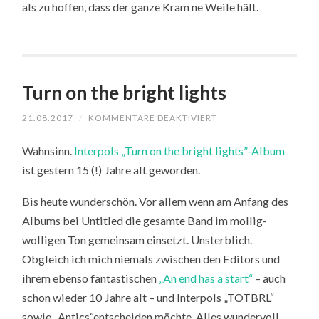
als zu hoffen, dass der ganze Kram ne Weile hält.
Turn on the bright lights
FÜR
21.08.2017
/
KOMMENTARE DEAKTIVIERT
TURN
ON
Wahnsinn.
Interpols „Turn on the bright lights”-Album
THE
BRIGHT
ist gestern 15 (!) Jahre alt geworden.
LIGHTS
Bis heute wunderschön. Vor allem wenn am Anfang des
Albums bei Untitled die gesamte Band im mollig-
wolligen Ton gemeinsam einsetzt. Unsterblich.
Obgleich ich mich niemals zwischen den Editors und
ihrem ebenso fantastischen
„An end has a start“
– auch
schon wieder 10 Jahre alt – und Interpols „TOTBRL“
sowie „Antics“entscheiden möchte. Alles wundervoll