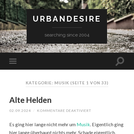
URBANDESIRE
searching since 2004
KATEGORIE: MUSIK
(SEITE 1 VON 33)
Alte Helden
FÜR
02.09.2024
/
KOMMENTARE DEAKTIVIERT
ALTE
HELDEN
Es ging hier lange nicht mehr um
Musik
. Eigentlich ging
hier lange überhaupt nichts mehr. Schade eigentlich.