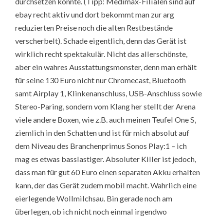
durchsetzen konnte. (Tipp: Medimax-Filialen sind auf
ebay recht aktiv und dort bekommt man zur arg
reduzierten Preise noch die alten Restbestände
verscherbelt). Schade eigentlich, denn das Gerät ist
wirklich recht spektakulär. Nicht das allerschönste,
aber ein wahres Ausstattungsmonster, denn man erhält
für seine 130 Euro nicht nur Chromecast, Bluetooth
samt Airplay 1, Klinkenanschluss, USB-Anschluss sowie
Stereo-Paring, sondern vom Klang her stellt der Arena
viele andere Boxen, wie z.B. auch meinen Teufel One S,
ziemlich in den Schatten und ist für mich absolut auf
dem Niveau des Branchenprimus Sonos Play:1 – ich
mag es etwas basslastiger. Absoluter Killer ist jedoch,
dass man für gut 60 Euro einen separaten Akku erhalten
kann, der das Gerät zudem mobil macht. Wahrlich eine
eierlegende Wollmilchsau. Bin gerade noch am
überlegen, ob ich nicht noch einmal irgendwo