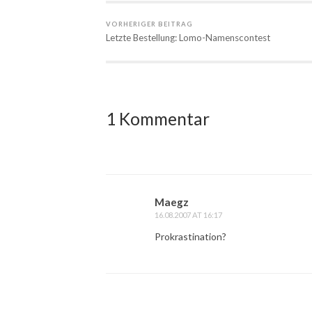
VORHERIGER BEITRAG
Letzte Bestellung: Lomo-Namenscontest
1 Kommentar
Maegz
16.08.2007 AT 16:17
Prokrastination?