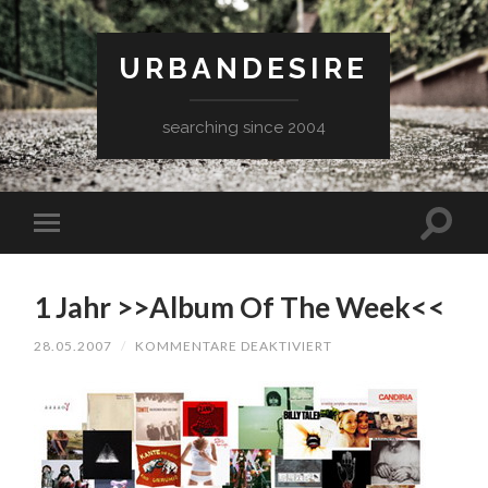
URBANDESIRE
searching since 2004
1 Jahr >>Album Of The Week<<
FÜR
28.05.2007
/
KOMMENTARE DEAKTIVIERT
1
JAHR
>>ALBUM
OF
THE
WEEK<<