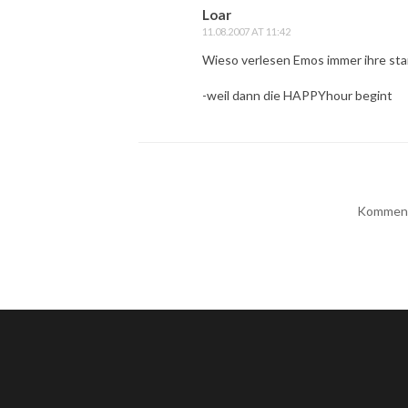
Loar
11.08.2007 AT 11:42
Wieso verlesen Emos immer ihre s
-weil dann die HAPPYhour begint
Kommenta