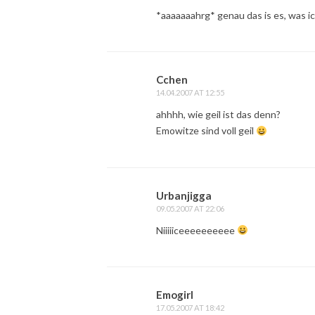
*aaaaaaahrg* genau das is es, was i
Cchen
14.04.2007 AT 12:55
ahhhh, wie geil ist das denn?
Emowitze sind voll geil
Urbanjigga
09.05.2007 AT 22:06
Niiiiiceeeeeeeeee
Emogirl
17.05.2007 AT 18:42