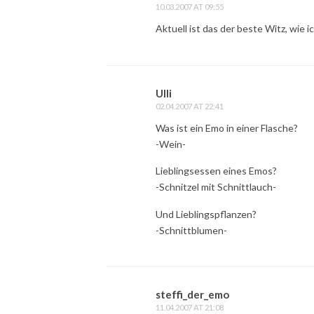
10.03.2007 AT 09:55
Aktuell ist das der beste Witz, wie i
Ulli
02.04.2007 AT 22:41
Was ist ein Emo in einer Flasche?
-Wein-
Lieblingsessen eines Emos?
-Schnitzel mit Schnittlauch-
Und Lieblingspflanzen?
-Schnittblumen-
steffi_der_emo
11.04.2007 AT 21:08