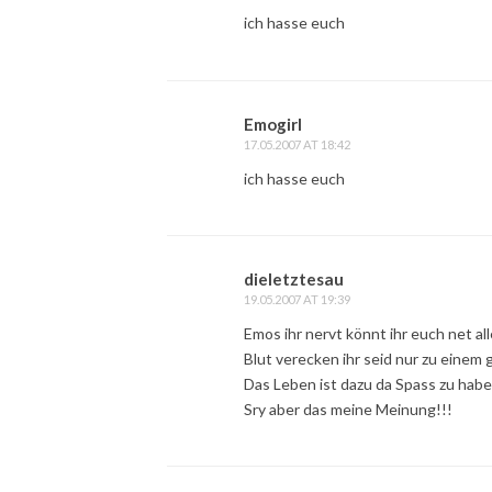
ich hasse euch
Emogirl
17.05.2007 AT 18:42
ich hasse euch
dieletztesau
19.05.2007 AT 19:39
Emos ihr nervt könnt ihr euch net a
Blut verecken ihr seid nur zu einem 
Das Leben ist dazu da Spass zu habe
Sry aber das meine Meinung!!!