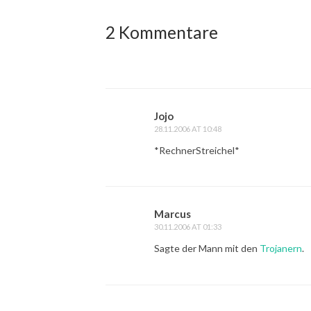
2 Kommentare
Jojo
28.11.2006 AT 10:48
*RechnerStreichel*
Marcus
30.11.2006 AT 01:33
Sagte der Mann mit den
Trojanern
.