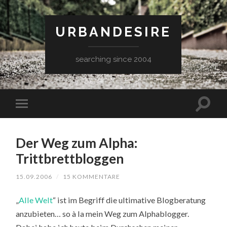
URBANDESIRE
searching since 2004
Der Weg zum Alpha:
Trittbrettbloggen
15.09.2006
/
15 KOMMENTARE
„
Alle
Welt
“ ist im Begriff die ultimative Blogberatung
anzubieten… so à la mein Weg zum Alphablogger.