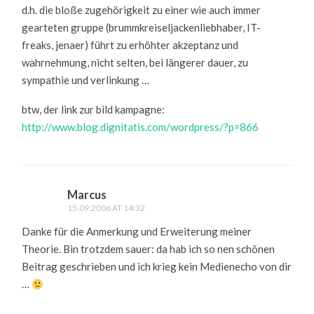
d.h. die bloße zugehörigkeit zu einer wie auch immer
gearteten gruppe (brummkreiseljackenliebhaber, IT-
freaks, jenaer) führt zu erhöhter akzeptanz und
wahrnehmung, nicht selten, bei längerer dauer, zu
sympathie und verlinkung …
btw, der link zur bild kampagne:
http://www.blog.dignitatis.com/wordpress/?p=866
Marcus
15.09.2006 AT 14:32
Danke für die Anmerkung und Erweiterung meiner
Theorie. Bin trotzdem sauer: da hab ich so nen schönen
Beitrag geschrieben und ich krieg kein Medienecho von dir
…