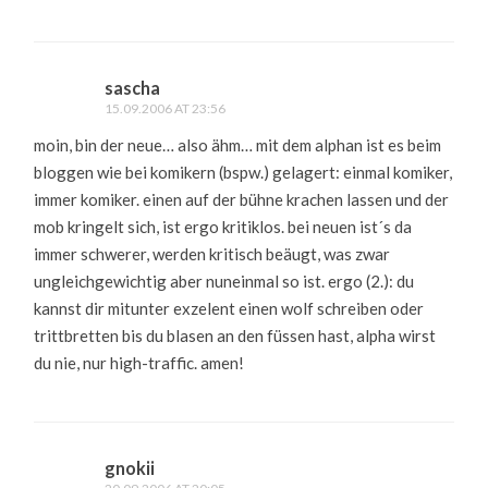
sascha
15.09.2006 AT 23:56
moin, bin der neue… also ähm… mit dem alphan ist es beim
bloggen wie bei komikern (bspw.) gelagert: einmal komiker,
immer komiker. einen auf der bühne krachen lassen und der
mob kringelt sich, ist ergo kritiklos. bei neuen ist´s da
immer schwerer, werden kritisch beäugt, was zwar
ungleichgewichtig aber nuneinmal so ist. ergo (2.): du
kannst dir mitunter exzelent einen wolf schreiben oder
trittbretten bis du blasen an den füssen hast, alpha wirst
du nie, nur high-traffic. amen!
gnokii