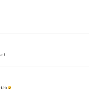
en !
r Link