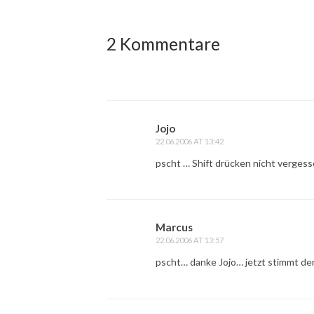
2 Kommentare
Jojo
22.06.2006 AT 13:42
pscht … Shift drücken nicht vergess
Marcus
22.06.2006 AT 13:57
pscht… danke Jojo… jetzt stimmt de