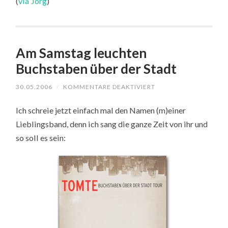
(
via Jörg
)
Am Samstag leuchten
Buchstaben über der Stadt
FÜR
30.05.2006
/
KOMMENTARE DEAKTIVIERT
AM
SAMSTAG
Ich schreie jetzt einfach mal den Namen (m)einer
LEUCHTEN
BUCHSTABEN
Lieblingsband, denn ich sang die ganze Zeit von ihr und
ÜBER
DER
so soll es sein:
STADT