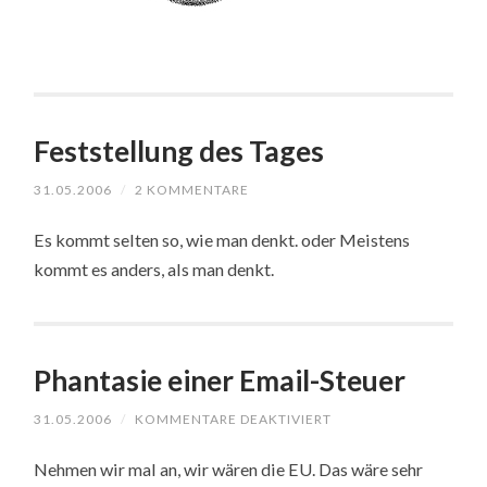
Feststellung des Tages
31.05.2006
/
2 KOMMENTARE
Es kommt selten so, wie man denkt. oder Meistens
kommt es anders, als man denkt.
Phantasie einer Email-Steuer
FÜR
31.05.2006
/
KOMMENTARE DEAKTIVIERT
PHANTASIE
EINER
Nehmen wir mal an, wir wären die EU. Das wäre sehr
EMAIL-
STEUER