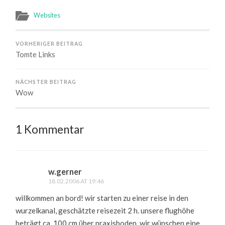
Websites
VORHERIGER BEITRAG
Tomte Links
NÄCHSTER BEITRAG
Wow
1 Kommentar
w.gerner
18.02.2006 AT 19:46
willkommen an bord! wir starten zu einer reise in den
wurzelkanal, geschätzte reisezeit 2 h. unsere flughöhe
beträgt ca. 100 cm über praxisboden. wir wünschen eine