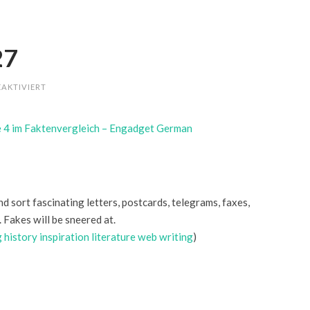
27
FÜR
AKTIVIERT
LINKS
FOR
2010-
06-
e 4 im Faktenvergleich – Engadget German
27
d sort fascinating letters, postcards, telegrams, faxes,
Fakes will be sneered at.
g
history
inspiration
literature
web
writing
)