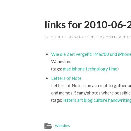
links for 2010-06-
27.06.2010
/
URBANDESIRE
/
KOMMENTARE DE
Wie die Zeit vergeht: iMac'00 und iPhon
Wahnsinn.
(tags:
mac
iphone
technology
time
)
Letters of Note
Letters of Note is an attempt to gather an
and memos. Scans/photos where possible. 
(tags:
letters
art
blog
culture
handwritin
Websites