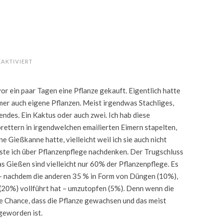
FÜR
AKTIVIERT
GARTENARBEIT
 vor ein paar Tagen eine Pflanze gekauft. Eigentlich hatte
mmer auch eigene Pflanzen. Meist irgendwas Stachliges,
des. Ein Kaktus oder auch zwei. Ich hab diese
rettern in irgendwelchen emailierten Eimern stapelten,
ine Gießkanne hatte, vielleicht weil ich sie auch nicht
ste ich über Pflanzenpflege nachdenken. Der Trugschluss
Das Gießen sind vielleicht nur 60% der Pflanzenpflege. Es
 – nachdem die anderen 35 % in Form von Düngen (10%),
(20%) vollführt hat – umzutopfen (5%). Denn wenn die
e Chance, dass die Pflanze gewachsen und das meist
 geworden ist.