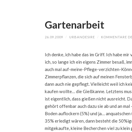
Gartenarbeit
26.09.2009
/
URBANDESIRE
/
KOMMENTARE DE
Ich denke, ich habe das im Griff. Ich habe mir
ich, so lange ich ein eigens Zimmer besaß, i
auch mal auf-meine-Pflege-verzichten-Können
Zimmerpflanzen, die sich auf meinen Fensterb
dann auch nie gepflegt. Vielleicht weil ich ke
kaufen wollte… die Gießkanne. Letztens mus
ist eigentlich, dass gießen nicht ausreicht. 
gehört offenbar auch dazu sie ab und an mal
Boden auflockern (5%) und ja… anquatschen 
35% erledigt wären, dann besteht die 50%ig
mitgekaufte, kleine Becherchen viel zu klein