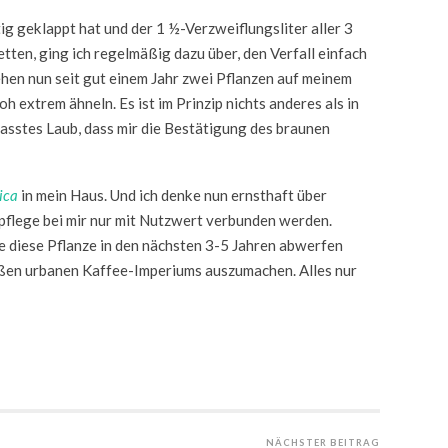
ig geklappt hat und der 1 ½-Verzweiflungsliter aller 3
ten, ging ich regelmäßig dazu über, den Verfall einfach
hen nun seit gut einem Jahr zwei Pflanzen auf meinem
h extrem ähneln. Es ist im Prinzip nichts anderes als in
stes Laub, dass mir die Bestätigung des braunen
ica
in mein Haus. Und ich denke nun ernsthaft über
pflege bei mir nur mit Nutzwert verbunden werden.
ie diese Pflanze in den nächsten 3-5 Jahren abwerfen
oßen urbanen Kaffee-Imperiums auszumachen. Alles nur
NÄCHSTER BEITRAG