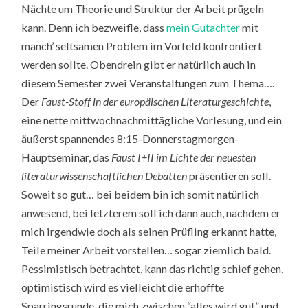
Nächte um Theorie und Struktur der Arbeit prügeln
kann. Denn ich bezweifle, dass
mein
Gutachter
mit
manch’ seltsamen Problem im Vorfeld konfrontiert
werden sollte. Obendrein gibt er natürlich auch in
diesem Semester zwei Veranstaltungen zum Thema….
Der
Faust-Stoff in der europäischen Literaturgeschichte
,
eine nette mittwochnachmittägliche Vorlesung, und ein
äußerst spannendes 8:15-Donnerstagmorgen-
Hauptseminar, das
Faust I+II im Lichte der neuesten
literaturwissenschaftlichen Debatten
präsentieren soll.
Soweit so gut… bei beidem bin ich somit natürlich
anwesend, bei letzterem soll ich dann auch, nachdem er
mich irgendwie doch als seinen Prüfling erkannt hatte,
Teile meiner Arbeit vorstellen… sogar ziemlich bald.
Pessimistisch betrachtet, kann das richtig schief gehen,
optimistisch wird es vielleicht die erhoffte
Sparringsrunde, die mich zwischen “alles wird gut” und