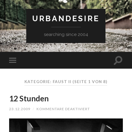
URBANDESIRE
searching since 2004
KATEGORIE: FAUST II
(SEITE 1 VON 8)
12 Stunden
FÜR
23.12.2009
/
KOMMENTARE DEAKTIVIERT
12
STUNDEN