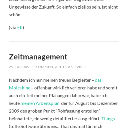
Ungewisse der Zukunft. So einfach ziellos sein, ist nicht
schön.
(via
FII
)
Zeitmanagement
FÜR
29.10.2009
/
KOMMENTARE DEAKTIVIERT
ZEITMANAGEMENT
Nachdem ich nun meinen treuen Begleiter –
das
Moleskine
– offenbar wirklich verloren habe und somit
auch ein Teil meiner Planungen dahin war, habe ich
heute
meinen Arbeitsplan
, der für August bis Dezember
2009 den groben Punkt “Rohfassung erstellen”
beinhaltete, ein wenig detaillierter ausgeführt.
Things
(tolle Software übrigens…) hat das mal für mich