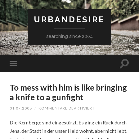
URBANDESIRE
searching since 2004
To mess with him is like bringing
a knife to a gunfight
FÜR
01.07.2008
/
KOMMENTARE DEAKTIVIERT
TO
MESS
Die Kernberge sind eingestürzt. Es ging ein Ruck durch
WITH
HIM
Jena, der Stadt in der unser Held wohnt, aber nicht lebt.
IS
LIKE