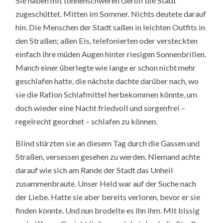
Sie haben mit tonnenschweren Geröll die Stadt
BRINGING
A
zugeschüttet. Mitten im Sommer. Nichts deutete darauf
KNIFE
TO
hin. Die Menschen der Stadt saßen in leichten Outfits in
A
den Straßen; aßen Eis, telefonierten oder versteckten
GUNFIGHT
einfach ihre müden Augen hinter riesigen Sonnenbrillen.
Manch einer überlegte wie lange er schon nicht mehr
geschlafen hatte, die nächste dachte darüber nach, wo
sie die Ration Schlafmittel herbekommen könnte, um
doch wieder eine Nacht friedvoll und sorgenfrei –
regelrecht geordnet – schlafen zu können.
Blind stürzten sie an diesem Tag durch die Gassen und
Straßen, versessen gesehen zu werden. Niemand achte
darauf wie sich am Rande der Stadt das Unheil
zusammenbraute. Unser Held war auf der Suche nach
der Liebe. Hatte sie aber bereits verloren, bevor er sie
finden konnte. Und nun brodelte es ihn ihm. Mit bissig