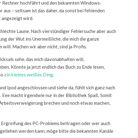
 der Rechner hochfährt und den bekannten Windows-
r aus – seltsam ist das daher, da sonst bei fehlenden
 angezeigt wird.
 schlechte Laune. Nach vierstündiger Fehlersuche aber auch
ung der Wut ins Unermeßliche, die mich die ganze
ill. Machen wir aber nicht, sind ja Profis.
hicksals sehe, das mich davonabhalten will,
ben. Könnte ja jetzt endlich das Buch zu Ende lesen,
 so
ein kleines weißes Ding
.
nd Ipod angeschlossen und siehe da, fühlt sich ganz nach
. Eee macht irgendwie nur in der Bibliothek Spaß. Somit
te Arbeitsverweigerung brechen und noch etwas machen,
ur Ergreifung des PC-Problems beitragen oder wer auch
usgeliehen werden kann, möge bitte die bekannten Kanäle