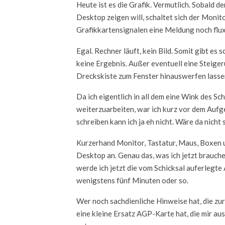
Heute ist es die Grafik. Vermutlich. Sobald
Desktop zeigen will, schaltet sich der Monito
Grafikkartensignalen eine Meldung noch flux
Egal. Rechner läuft, kein Bild. Somit gibt es
keine Ergebnis. Außer eventuell eine Steiger
Dreckskiste zum Fenster hinauswerfen lassen w
Da ich eigentlich in all dem eine Wink des Sc
weiterzuarbeiten, war ich kurz vor dem Aufge
schreiben kann ich ja eh nicht. Wäre da nicht
Kurzerhand Monitor, Tastatur, Maus, Boxen u
Desktop an. Genau das, was ich jetzt brauche
werde ich jetzt die vom Schicksal auferleg
wenigstens fünf Minuten oder so.
Wer noch sachdienliche Hinweise hat, die z
eine kleine Ersatz AGP-Karte hat, die mir a