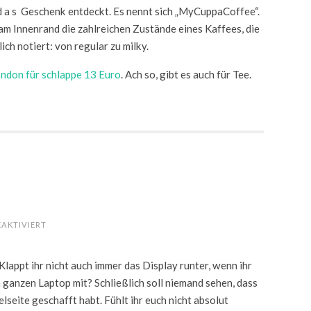
d a s Geschenk entdeckt. Es nennt sich „MyCuppaCoffee“.
m Innenrand die zahlreichen Zustände eines Kaffees, die
ch notiert: von regular zu milky.
ndon für schlappe 13 Euro
. Ach so, gibt es auch für Tee.
FÜR
AKTIVIERT
BIBLIOTHEKSHILFE
Klappt ihr nicht auch immer das Display runter, wenn ihr
 ganzen Laptop mit? Schließlich soll niemand sehen, dass
elseite geschafft habt. Fühlt ihr euch nicht absolut