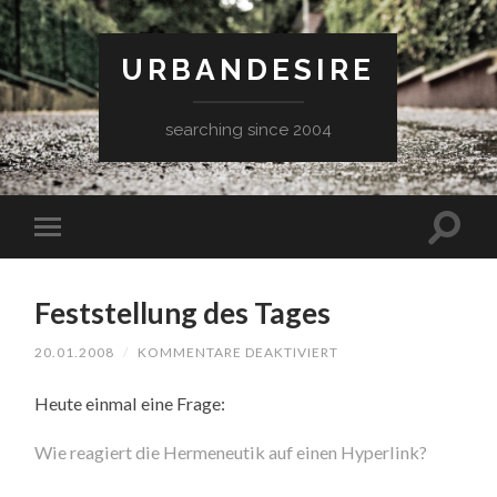
URBANDESIRE
searching since 2004
Feststellung des Tages
FÜR
20.01.2008
/
KOMMENTARE DEAKTIVIERT
FESTSTELLUNG
DES
Heute einmal eine Frage:
TAGES
Wie reagiert die Hermeneutik auf einen Hyperlink?