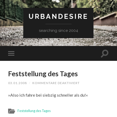
URBANDESIRE
searching since 2004
Feststellung des Tages
FÜR
03.01.2008
/
KOMMENTARE DEAKTIVIERT
FESTSTELLUNG
DES
»Also ich fahre bei siebzig schneller als du!«
TAGES
Feststellung des Tages