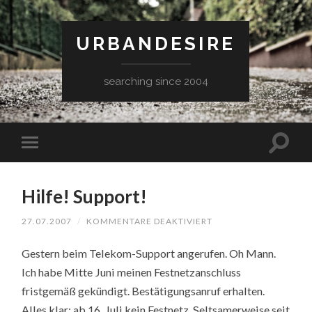
URBANDESIRE
searching since 2004
Hilfe! Support!
FÜR
27.07.2007
/
KOMMENTARE DEAKTIVIERT
HILFE!
SUPPORT!
Gestern beim Telekom-Support angerufen. Oh Mann.
Ich habe Mitte Juni meinen Festnetzanschluss
fristgemäß gekündigt. Bestätigungsanruf erhalten.
Alles klar; ab 16. Juli kein Festnetz. Seltsamerweise seit