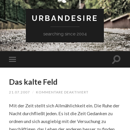
URBANDESIRE
searching since 2004
Das kalte Feld
FÜR
21.07.2007
/
KOMMENTARE DEAKTIVIERT
DAS
KALTE
Mit der Zeit stellt sich Allmählichkeit ein. Die Ruhe der
FELD
Nacht durchfließt jeden. Es ist die Zeit Gedanken zu
ordnen und sich ausgiebig mit der Versuchung zu
beschäftigen, das Leben der anderen besser zu finden.