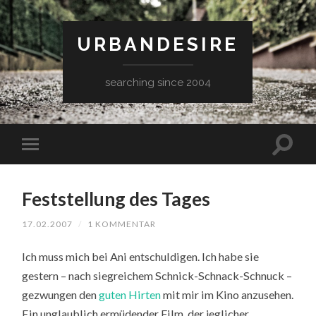
URBANDESIRE
searching since 2004
Feststellung des Tages
17.02.2007
/
1 KOMMENTAR
Ich muss mich bei Ani entschuldigen. Ich habe sie
gestern – nach siegreichem Schnick-Schnack-Schnuck –
gezwungen den
guten Hirten
mit mir im Kino anzusehen.
Ein unglaublich ermüdender Film, der jeglicher