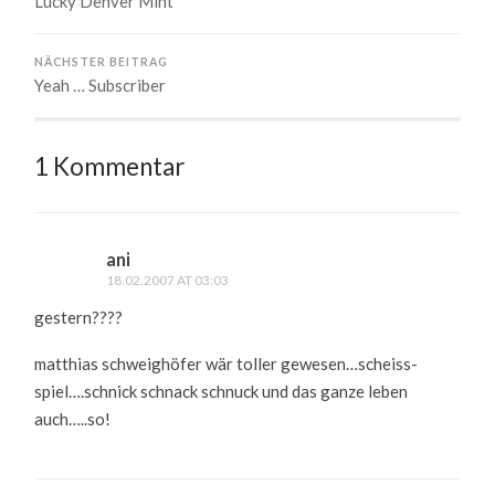
Lucky Denver Mint
NÄCHSTER BEITRAG
Yeah … Subscriber
1 Kommentar
ani
18.02.2007 AT 03:03
gestern????
matthias schweighöfer wär toller gewesen…scheiss-
spiel….schnick schnack schnuck und das ganze leben
auch…..so!