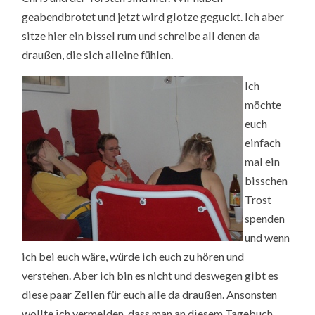
geabendbrotet und jetzt wird glotze geguckt. Ich aber
sitze hier ein bissel rum und schreibe all denen da
draußen, die sich alleine fühlen.
Ich
möchte
euch
einfach
mal ein
bisschen
Trost
spenden
und wenn
ich bei euch wäre, würde ich euch zu hören und
verstehen. Aber ich bin es nicht und deswegen gibt es
diese paar Zeilen für euch alle da draußen. Ansonsten
wollte ich vermelden, dass man an diesem Tagebuch