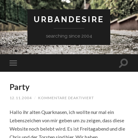
URBANDESIRE
searching since 2004
Party
FÜR
12.11.2004
/
KOMMENTARE DEAKTIVIERT
PARTY
Hallo ihr alten Quarknasen, ich wollte nur mal ein
Lebenszeichen von mir geben um zu zeigen, dass diese
Website noch belebt wird. Es ist Freitagabend und die
Chris und der Torsten sind hier. Wir haben