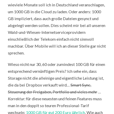
wieviele Monate soll ich in Deutschland veranschlagen,
um 1000 GB in die Cloud zu laden. Oder anders: 1000
GB impliziert, dass auch große Dateien gesynct und
abgelegt werden sollen. Dies scheint mir bei all unseren
Wald-und-Wiesen-Internetserviceprovidern
einschließlich der Telekom einfach nicht sinnvoll
machbar. Über Mobile will ich an dieser Stelle gar nicht
sprechen.
Wieso nicht nur 30, 60 oder zumindest 100 GB für einen
entsprechend vernünftigen Preis? Ich sehe ein, dass
Storage nicht die alleinige und eigentliche Leistung ist,
die da bei Dropbox verkauft wird…
Smart Sync,
Steuerung der Freigaben, Portfolio und vieles mehr
…
Korrektur:
für diese neuesten und feinen Features muss
man in den dopplt so teuren Professional-Tarif
wechseln:
1000 GB für gut 200 Euro jährlich
. Wie auch