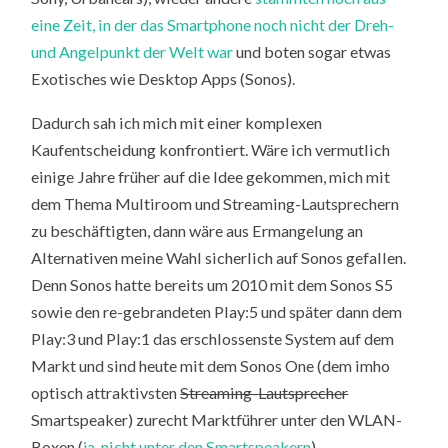
eine Zeit, in der das Smartphone noch nicht der Dreh-
und Angelpunkt der Welt war
und boten sogar etwas
Exotisches wie Desktop Apps (Sonos).
Dadurch sah ich mich mit einer komplexen
Kaufentscheidung konfrontiert. Wäre ich vermutlich
einige Jahre früher auf die Idee gekommen, mich mit
dem Thema Multiroom und Streaming-Lautsprechern
zu beschäftigten, dann wäre aus Ermangelung an
Alternativen meine Wahl sicherlich auf Sonos gefallen.
Denn Sonos hatte bereits um 2010 mit dem Sonos S5
sowie den re-gebrandeten Play:5 und später dann dem
Play:3 und Play:1 das erschlossenste System auf dem
Markt und sind heute mit dem Sonos One (dem imho
optisch attraktivsten
Streaming-Lautsprecher
Smartspeaker) zurecht Marktführer unter den WLAN-
Boxen (
ja, nicht unter den Smartspeakern
).