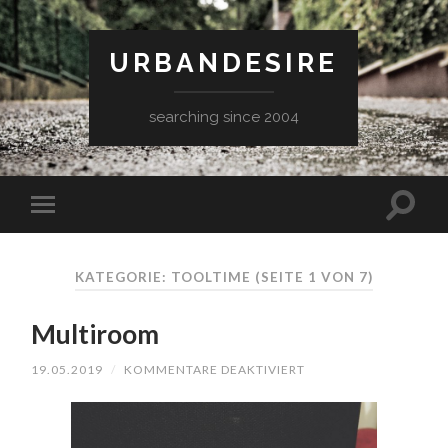
URBANDESIRE
searching since 2004
KATEGORIE: TOOLTIME
(SEITE 1 VON 7)
Multiroom
FÜR
19.05.2019
/
KOMMENTARE DEAKTIVIERT
MULTIROOM