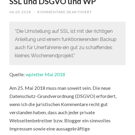
SSL und DSGVO und WP
FÜR
06.05.2018
/
KOMMENTARE DEAKTIVIERT
SSL
UND
DSGVO
UND
“Die Umstellung auf SSL ist mit der richtigen
WP
Anleitung und einem funktionierenden Backup
auch für Unerfahrene ein gut zu schaffendes
kleines Wochenendprojekt.”
Quelle:
wpletter Mai 2018
Am 25. Mai 2018 muss man soweit sein. Die neue
Datenschutz-Grundverordnung (DSGVO) erfordert,
wenn ich die juristischen Kommentare recht gut
verstanden haben, dass auch jeder private
Webseitenbetreiber bzw. Blogger ein sinnvolles
Impressum sowie eine aussagekräftige