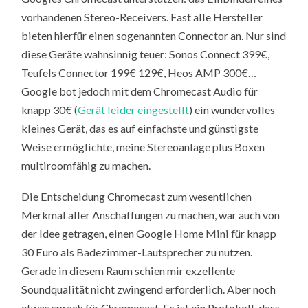
vorhandenen Stereo-Receivers. Fast alle Hersteller
bieten hierfür einen sogenannten Connector an. Nur sind
diese Geräte wahnsinnig teuer: Sonos Connect 399€,
Teufels Connector
199€
129€, Heos AMP 300€…
Google bot jedoch mit dem Chromecast Audio für
knapp 30€ (
Gerät leider eingestellt
) ein wundervolles
kleines Gerät, das es auf einfachste und günstigste
Weise ermöglichte, meine Stereoanlage plus Boxen
multiroomfähig zu machen.
Die Entscheidung Chromecast zum wesentlichen
Merkmal aller Anschaffungen zu machen, war auch von
der Idee getragen, einen Google Home Mini für knapp
30 Euro als Badezimmer-Lautsprecher zu nutzen.
Gerade in diesem Raum schien mir exzellente
Soundqualität nicht zwingend erforderlich. Aber noch
etwas sprach für Chromecast. Es ist ein Protokoll, dass