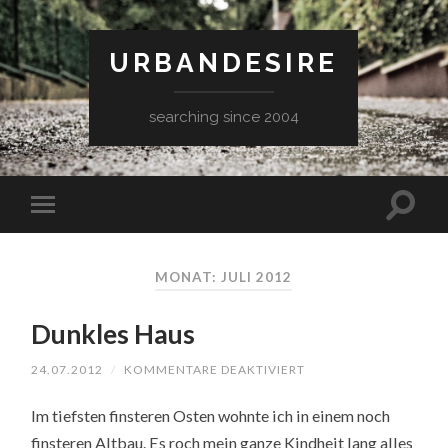
URBANDESIRE
searching since 2004
MONAT: JULI 2012
Dunkles Haus
FÜR
24.07.2012
/
KOMMENTARE DEAKTIVIERT
DUNKLES
HAUS
Im tiefsten finsteren Osten wohnte ich in einem noch
finsteren Altbau. Es roch mein ganze Kindheit lang alles