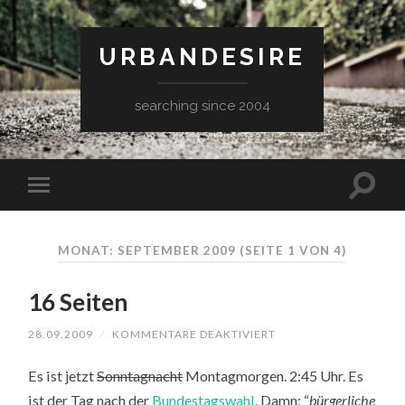
URBANDESIRE
searching since 2004
MONAT: SEPTEMBER 2009
(SEITE 1 VON 4)
16 Seiten
FÜR
28.09.2009
/
KOMMENTARE DEAKTIVIERT
16
SEITEN
Es ist jetzt
Sonntagnacht
Montagmorgen. 2:45 Uhr. Es
ist der Tag nach der
Bundestagswahl
. Damn: “
bürgerliche