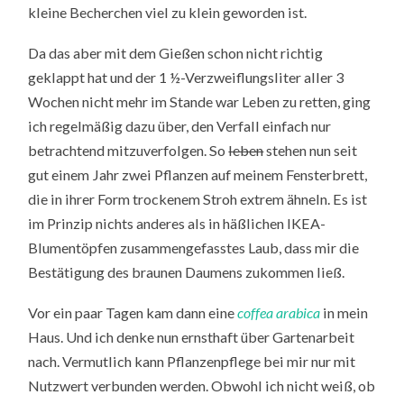
kleine Becherchen viel zu klein geworden ist.
Da das aber mit dem Gießen schon nicht richtig
geklappt hat und der 1 ½-Verzweiflungsliter aller 3
Wochen nicht mehr im Stande war Leben zu retten, ging
ich regelmäßig dazu über, den Verfall einfach nur
betrachtend mitzuverfolgen. So
leben
stehen nun seit
gut einem Jahr zwei Pflanzen auf meinem Fensterbrett,
die in ihrer Form trockenem Stroh extrem ähneln. Es ist
im Prinzip nichts anderes als in häßlichen IKEA-
Blumentöpfen zusammengefasstes Laub, dass mir die
Bestätigung des braunen Daumens zukommen ließ.
Vor ein paar Tagen kam dann eine
coffea arabica
in mein
Haus. Und ich denke nun ernsthaft über Gartenarbeit
nach. Vermutlich kann Pflanzenpflege bei mir nur mit
Nutzwert verbunden werden. Obwohl ich nicht weiß, ob