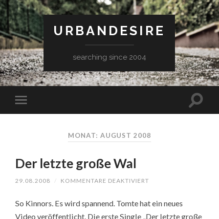
URBANDESIRE
searching since 2004
MONAT: AUGUST 2008
Der letzte große Wal
FÜR
29.08.2008
/
KOMMENTARE DEAKTIVIERT
DER
LETZTE
So Kinnors. Es wird spannend. Tomte hat ein neues
GROSSE W
AL
Video veröffentlicht. Die erste Single „Der letzte große