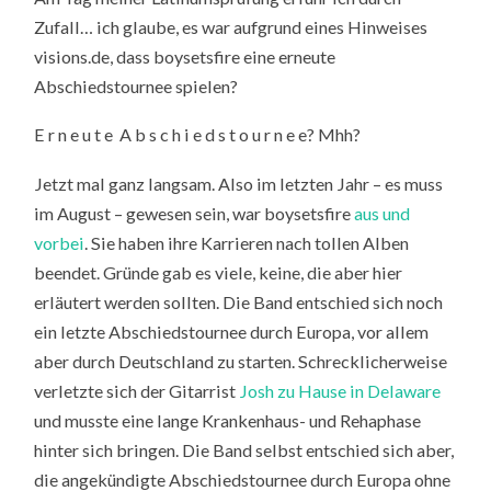
Zufall… ich glaube, es war aufgrund eines Hinweises
visions.de, dass boysetsfire eine erneute
Abschiedstournee spielen?
E r n e u t e A b s c h i e d s t o u r n e e? Mhh?
Jetzt mal ganz langsam. Also im letzten Jahr – es muss
im August – gewesen sein, war boysetsfire
aus und
vorbei
. Sie haben ihre Karrieren nach tollen Alben
beendet. Gründe gab es viele, keine, die aber hier
erläutert werden sollten. Die Band entschied sich noch
ein letzte Abschiedstournee durch Europa, vor allem
aber durch Deutschland zu starten. Schrecklicherweise
verletzte sich der Gitarrist
Josh zu Hause in Delaware
und musste eine lange Krankenhaus- und Rehaphase
hinter sich bringen. Die Band selbst entschied sich aber,
die angekündigte Abschiedstournee durch Europa ohne