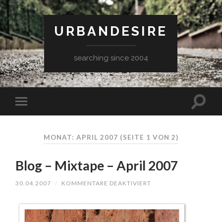
URBANDESIRE
searching since 2004
MONAT: APRIL 2007
(SEITE 1 VON 2)
Blog – Mixtape – April 2007
FÜR
30.04.2007
/
KOMMENTARE DEAKTIVIERT
BLOG
–
MIXTAPE
–
APRIL