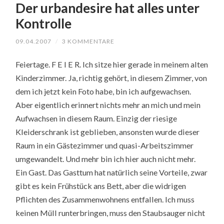
Der urbandesire hat alles unter
Kontrolle
09.04.2007
/
3 KOMMENTARE
Feiertage. F E I E R. Ich sitze hier gerade in meinem alten
Kinderzimmer. Ja, richtig gehört, in diesem Zimmer, von
dem ich jetzt kein Foto habe, bin ich aufgewachsen.
Aber eigentlich erinnert nichts mehr an mich und mein
Aufwachsen in diesem Raum. Einzig der riesige
Kleiderschrank ist geblieben, ansonsten wurde dieser
Raum in ein Gästezimmer und quasi-Arbeitszimmer
umgewandelt. Und mehr bin ich hier auch nicht mehr.
Ein Gast. Das Gasttum hat natürlich seine Vorteile, zwar
gibt es kein Frühstück ans Bett, aber die widrigen
Pflichten des Zusammenwohnens entfallen. Ich muss
keinen Müll runterbringen, muss den Staubsauger nicht