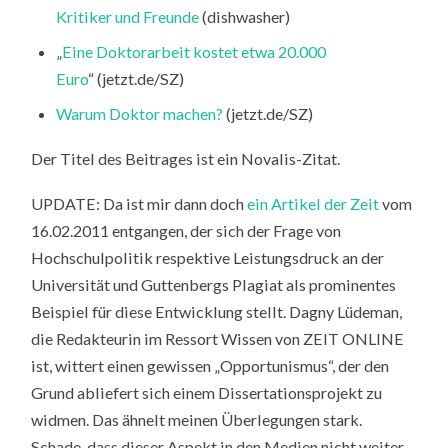
Kritiker und Freunde
(dishwasher)
„
Eine Doktorarbeit kostet etwa 20.000
Euro
“ (jetzt.de/SZ)
Warum Doktor machen?
(jetzt.de/SZ)
Der Titel des Beitrages ist ein Novalis-Zitat.
UPDATE: Da ist mir dann doch
ein Artikel der Zeit
vom
16.02.2011 entgangen, der sich der Frage von
Hochschulpolitik respektive Leistungsdruck an der
Universität und Guttenbergs Plagiat als prominentes
Beispiel für diese Entwicklung stellt. Dagny Lüdeman,
die Redakteurin im Ressort Wissen von ZEIT ONLINE
ist, wittert einen gewissen „Opportunismus“, der den
Grund abliefert sich einem Dissertationsprojekt zu
widmen. Das ähnelt meinen Überlegungen stark.
Schade, dass dieser Aspekt in den Medien nicht weiter