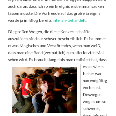
auch daran, dass ich so ein Ereignis erst einmal sacken
lassen musste. Die Vorfreude auf das große Ereignis
wurde ja im Blog bereits
intensiv behandelt
.
Die großen Wogen, die diese Konzert schaffte
auszulösen, sind nur schwer beschreiblich. Es ist immer
etwas Magisches und Verstörendes, wenn man weiß,
dass man eine Band (vermutlich) zum allerletzten Mal
sehen wird. Es braucht lange bis man r
ealisiert hat, dass
es so, wie es
bisher war,
nun endgültig
vorbei ist.
Deswegen
wog es um so
schwerer,
dass Jojo und