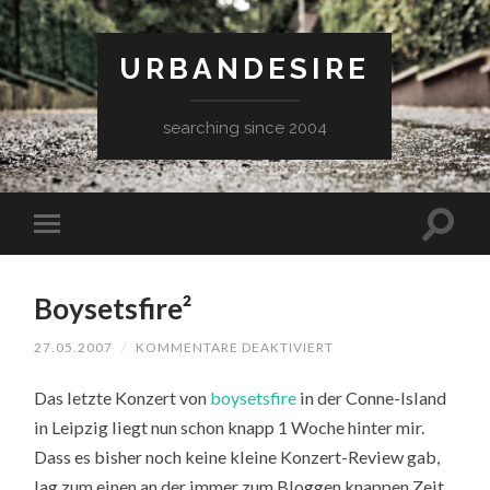
URBANDESIRE
searching since 2004
Boysetsfire²
FÜR
27.05.2007
/
KOMMENTARE DEAKTIVIERT
BOYSETSFIRE²
Das letzte Konzert von
boysetsfire
in der Conne-Island
in Leipzig liegt nun schon knapp 1 Woche hinter mir.
Dass es bisher noch keine kleine Konzert-Review gab,
lag zum einen an der immer zum Bloggen knappen Zeit,